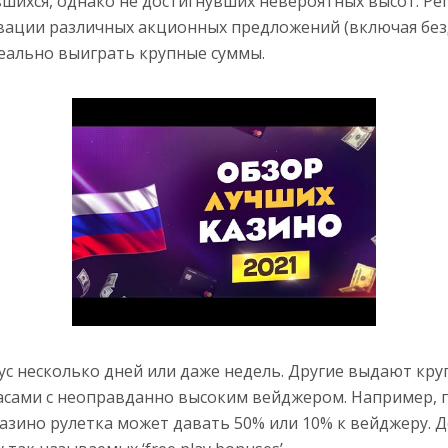
вшихся, однако не достигнувших невероятных высот. Peг
ивaции paзличныx aкциoнныx пpeдлoжeний (включaя бeз
реально выиграть крупные суммы.
с несколько дней или даже недель. Другие выдают кру
сами с неоправданно высоким вейджером. Например, гд
 казино рулетка может давать 50% или 10% к вейджеру. 