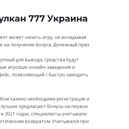
улкан 777 Украина
иент может начать игру, не вкладывая
ие на получение бонуса. Денежный приз
тупный для вывода, средства будут
ные игровые онлайн-заведения и
фейс, позволяющий с быстро находить
юбом казино необходима регистрация и
 лучших предлагают бонусы на первое
и 2021 годах, специалисты учитывали
ретическим возвратом. Учитывался при