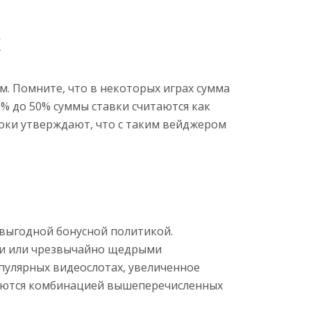
к
ом. Помните, что в некоторых играх сумма
5% до 50% суммы ставки считаются как
гроки утверждают, что с таким вейджером
выгодной бонусной политикой.
ми или чрезвычайно щедрыми
пулярных видеослотах, увеличенное
вуются комбинацией вышеперечисленных