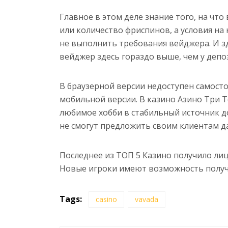
Главное в этом деле знание того, на чт
или количество фриспинов, а условия на
не выполнить требования вейджера. И з
вейджер здесь гораздо выше, чем у деп
В браузерной версии недоступен самосто
мобильной версии. В казино Азино Три 
любимое хобби в стабильный источник д
не смогут предложить своим клиентам д
Последнее из ТОП 5 Казино получило ли
Новые игроки имеют возможность получи
Tags:
casino
vavada