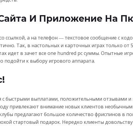
Сайта И Приложение На П
 со ссылкой, а на телефон ― текстовое сообщение с код
тично. Так, в настольных и карточных играх только от 
отах идет в зачет все one hundred pc суммы. Опытные и
но подойти к выбору игрового аппарата.
!
я с быстрыми выплатами, положительными отзывами и 
 году привлекают внимание новых клиентов необычны
клубы предлагают большое количество фриспинов в по
плохой стартовый подарок. Нередко клиенты довольст