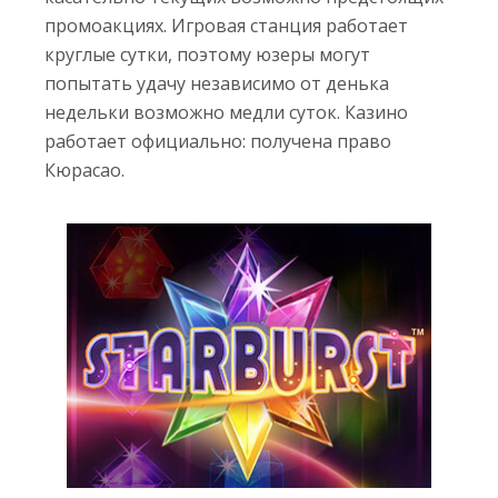
промоакциях. Игровая станция работает
круглые сутки, поэтому юзеры могут
попытать удачу независимо от денька
недельки возможно медли суток. Казино
работает официально: получена право
Кюрасао.