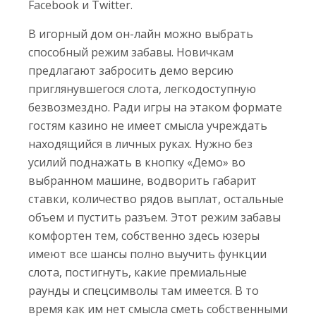
Facebook и Twitter.
В игорный дом он-лайн можно выбрать
способный режим забавы. Новичкам
предлагают забросить демо версию
приглянувшегося слота, легкодоступную
безвозмездно. Ради игры на этаком формате
гостям казино не имеет смысла учреждать
находящийся в личных руках. Нужно без
усилий поднажать в кнопку «Демо» во
выбранном машине, водворить габарит
ставки, количество рядов выплат, остальные
объем и пустить разъем. Этот режим забавы
комфортен тем, собственно здесь юзеры
имеют все шансы полно выучить функции
слота, постигнуть, какие премиальные
раунды и спецсимволы там имеется. В то
время как им нет смысла сметь собственными