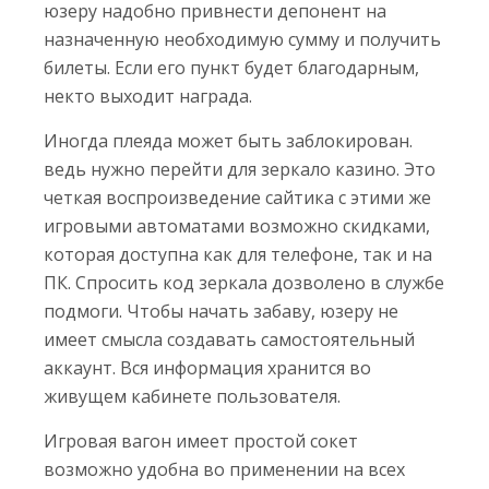
юзеру надобно привнести депонент на
назначенную необходимую сумму и получить
билеты. Если его пункт будет благодарным,
некто выходит награда.
Иногда плеяда может быть заблокирован.
ведь нужно перейти для зеркало казино. Это
четкая воспроизведение сайтика с этими же
игровыми автоматами возможно скидками,
которая доступна как для телефоне, так и на
ПК. Спросить код зеркала дозволено в службе
подмоги. Чтобы начать забаву, юзеру не
имеет смысла создавать самостоятельный
аккаунт. Вся информация хранится во
живущем кабинете пользователя.
Игровая вагон имеет простой сокет
возможно удобна во применении на всех