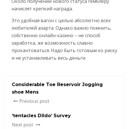
Около получении нового статуса гемблеру
начислят крепкий награда.
Это удобная вагон с целью абсолютно всех
любителей азарта. Однако важно помнить,
собственно онлайн-казино – не способ
заработка, же возможность славно
прокантоваться. Надо быть готовым ко риску
и не устанавливать весь деньги.
Considerable Toe Reservoir Jogging
shoe Mens
Previous post
‘tentacles Dildo’ Survey
Next post