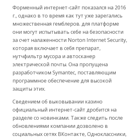
Форменный интернет-сайт показался на 2016
г., однако в то время как тут уже зарегались
множественная гемблеров. для платформе
они могут испытывать себе на безопасности
за счет налаженности Norton Internet Security,
которая включает в себя препарат,
нутчфильтр мусора и автосканер
электрической почты. Она пропущена
разработчиком Symantec, поставляющим
программное обеспечение для высокой
защиты этих.
Сведением об выковывании казино
официальный интернет-сайт дробится на
разделе со новинками. Также следить после
обновлениями компании дозволено в
социальных сетях ВКонтакте, Одноклассники,