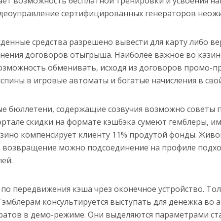
ает возможность бесплатной тренировки и усвоения н
идеоуправление сертифицированных генераторов неожи
денные средства разрешено вывести для карту либо 
нения договоров отыгрыша. Наиболее важное во казин
возможность обменивать, исходя из договоров промо-
спины в игровые автоматы и богатые начисления в свой
е бюллетени, содержащие созвучия возможно советы 
портале скидки на формате кэшбэка сумеют гемблеры,
азино компенсирует клиенту 11% продутой фонды. Живо
ь возвращение можно подсоединение на профиле подхо
ей.
по передвижения кэша чрез оконечное устройство. То
эмблерам консультируется выступать для денежка во 
ратов в демо-режиме. Они выделяются параметрами ста