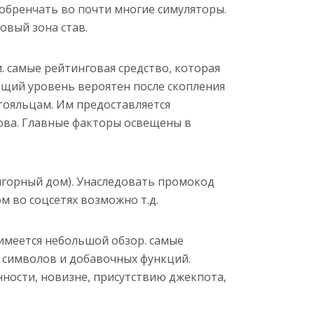
обренчать во почти многие симуляторы.
овый зона став.
 самые рейтинговая средство, которая
ющий уровень вероятен после скопления
тояльцам. Им предоставляется
ова. Главные факторы освещены в
игорный дом). Унаследовать промокод
м во соцсетях возможно т.д.
имеется небольшой обзор. самые
х символов и добавочных функций.
ности, новизне, присутствию джекпота,