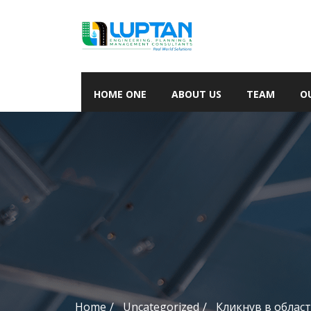
HOME ONE
ABOUT US
TEAM
O
Home
Uncategorized
Кликнув в облас