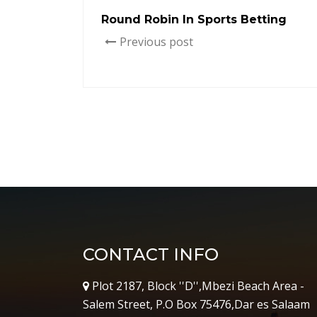
Round Robin In Sports Betting
Previous post
CONTACT INFO
Plot 2187, Block ''D'',Mbezi Beach Area -
Salem Street, P.O Box 75476,Dar es Salaam