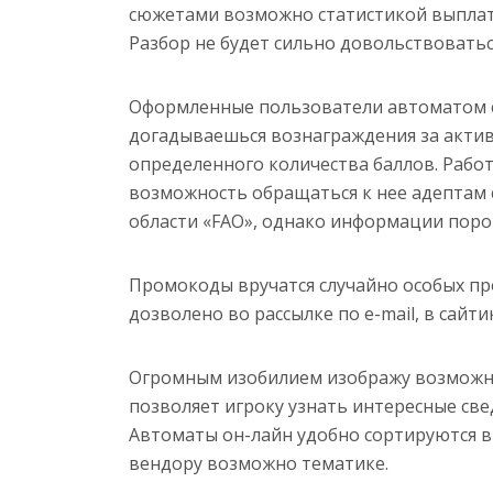
сюжетами возможно статистикой выплат.
Разбор не будет сильно довольствоватьс
Оформленные пользователи автоматом с
догадываешься вознаграждения за актив
определенного количества баллов. Рабо
возможность обращаться к нее адептам 
области «FAO», однако информации поро
Промокоды вручатся случайно особых пр
дозволено во рассылке по e-mail, в сайт
Огромным изобилием изображу возможно
позволяет игроку узнать интересные све
Автоматы он-лайн удобно сортируются в
вендору возможно тематике.