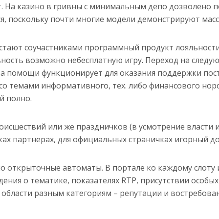
 На казино в гривны с минимальным депо дозволено п
я, поскольку почти многие модели демонстрируют масс
тают соучастниками программный продукт лояльности.
ность возможно небесплатную игру. Переход на следу
та помощи функционирует для оказания поддержки пос
со темами информативного, тех. либо финансового нор
й полно.
оисшествий или же праздничков (в усмотрение власти 
иках партнерах, для официальных страничках игорный до
 открыточные автоматы. В портале ко каждому слоту 
дения о тематике, показателях RTP, присутствии особы
 области разным категориям – репутации и востребован