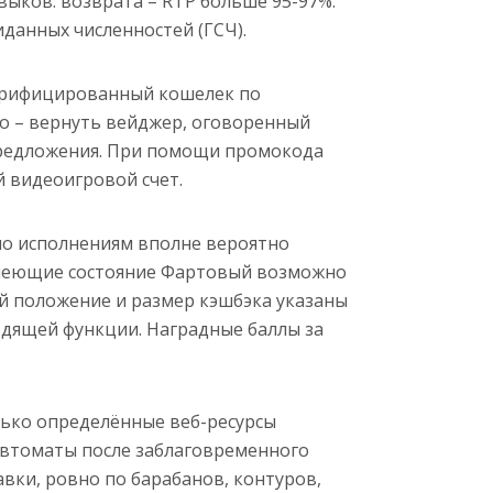
авыков.
возврата – RTP больше 95-97%.
данных численностей (ГСЧ).
верифицированный кошелек по
о – вернуть вейджер, оговоренный
предложения. При помощи промокода
 видеоигровой счет.
по исполнениям вполне вероятно
 имеющие состояние Фартовый возможно
й положение и размер кэшбэка указаны
дящей функции. Наградные баллы за
лько определённые веб-ресурсы
автоматы после заблаговременного
вки, ровно по барабанов, контуров,