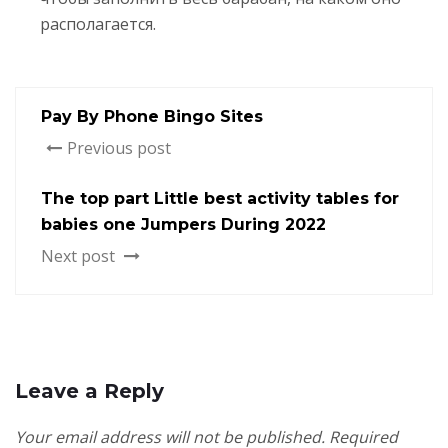
располагается.
Pay By Phone Bingo Sites
Previous post
The top part Little best activity tables for
babies one Jumpers During 2022
Next post
Leave a Reply
Your email address will not be published.
Required