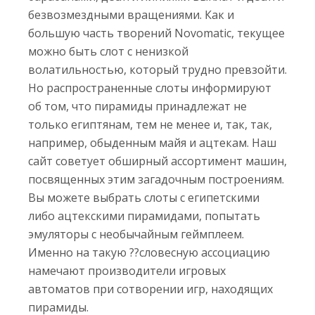
безвозмездными вращениями. Как и
большую часть творений Novomatic, текущее
можно быть слот с ненизкой
волатильностью, который трудно превзойти.
Но распространенные слоты информируют
об том, что пирамиды принадлежат не
только египтянам, тем не менее и, так, так,
например, обыденным майя и ацтекам. Наш
сайт советует обширный ассортимент машин,
посвященных этим загадочным построениям.
Вы можете выбрать слоты с египетскими
либо ацтекскими пирамидами, попытать
эмуляторы с необычайным геймплеем.
Именно на такую ??словесную ассоциацию
намечают производители игровых
автоматов при сотворении игр, находящих
пирамиды.