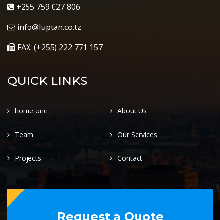
+255 759 027 806
info@luptan.co.tz
FAX: (+255) 222 771 157
QUICK LINKS
home one
About Us
Team
Our Services
Projects
Contact
Request a Quote