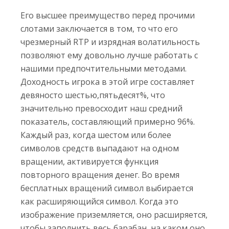
Его высшее преимущество перед прочими
слотами заключается в том, то что его
чрезмерный RTP и изрядная волатильность
позволяют ему довольно лучше работать с
нашими предпочтительными методами.
Доходность игрока в этой игре составляет
девяносто шестью,пятьдесят%, что
значительно превосходит наш средний
показатель, составляющий примерно 96%.
Каждый раз, когда шестом или более
символов средств выпадают на одном
вращении, активируется функция
повторного вращения денег. Во время
бесплатных вращений символ выбирается
как расширяющийся символ. Когда это
изображение приземляется, оно расширяется,
чтобы заполнить весь барабан, на каком оно