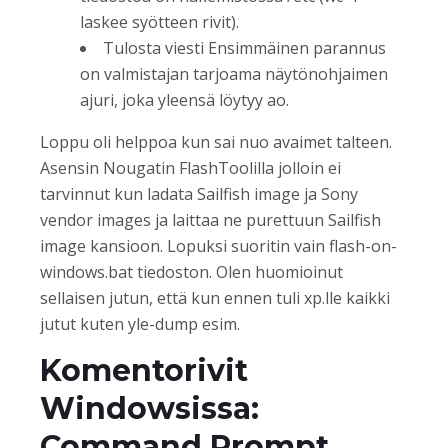
laskee syötteen rivit).
Tulosta viesti Ensimmäinen parannus
on valmistajan tarjoama näytönohjaimen
ajuri, joka yleensä löytyy ao.
Loppu oli helppoa kun sai nuo avaimet talteen.
Asensin Nougatin FlashToolilla jolloin ei
tarvinnut kun ladata Sailfish image ja Sony
vendor images ja laittaa ne purettuun Sailfish
image kansioon. Lopuksi suoritin vain flash-on-
windows.bat tiedoston. Olen huomioinut
sellaisen jutun, että kun ennen tuli xp.lle kaikki
jutut kuten yle-dump esim.
Komentorivit
Windowsissa:
Command Prompt