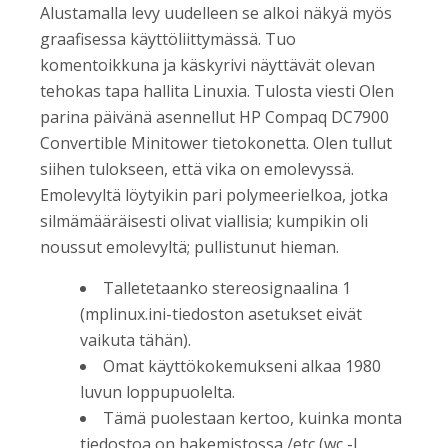
Alustamalla levy uudelleen se alkoi näkyä myös
graafisessa käyttöliittymässä. Tuo
komentoikkuna ja käskyrivi näyttävät olevan
tehokas tapa hallita Linuxia. Tulosta viesti Olen
parina päivänä asennellut HP Compaq DC7900
Convertible Minitower tietokonetta. Olen tullut
siihen tulokseen, että vika on emolevyssä.
Emolevyltä löytyikin pari polymeerielkoa, jotka
silmämääräisesti olivat viallisia; kumpikin oli
noussut emolevyltä; pullistunut hieman.
Talletetaanko stereosignaalina 1
(mplinux.ini-tiedoston asetukset eivät
vaikuta tähän).
Omat käyttökokemukseni alkaa 1980
luvun loppupuolelta.
Tämä puolestaan kertoo, kuinka monta
tiedostoa on hakemistossa /etc (wc -l