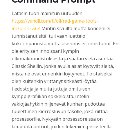
Latasin tuon mainitun uutuuden
https://windll.com/fi/dll/rad-game-tools-
inc/bink2w64
Mintin sivuilta mutta koneeni ei
tunnistanut sitä, tuli vaan luettelo
kokoonpanosta mutta asennus ei onnistunut. En
ole erityisen innoissani kympin
ulkonäköuudistuksesta ja saatan vielä asentaa
Classic Shellin, jonka avulla asiat löytyvät sieltä,
mistä ne ovat ennenkin löytyneet. Toistaiseksi
olen kuitenkin yrittänyt sitkeästi löytää
tiedostoja ja muita juttuja omituisen
kymppigrafiikan sokkeloista. Intelin
vakiojäähytkin hiljenevät kunhan pudottaa
tuulettimen kierrosluvun tasolle, joka riittää
prosessorille. Nykyään prosessoreissa on
lämpötila-anturit, joiden lukemien perusteella