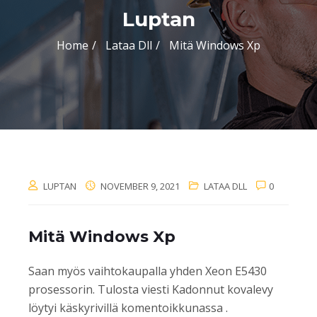
Luptan
Home
Lataa Dll
Mitä Windows Xp
LUPTAN
NOVEMBER 9, 2021
LATAA DLL
0
Mitä Windows Xp
Saan myös vaihtokaupalla yhden Xeon E5430
prosessorin. Tulosta viesti Kadonnut kovalevy
löytyi käskyrivillä komentoikkunassa .