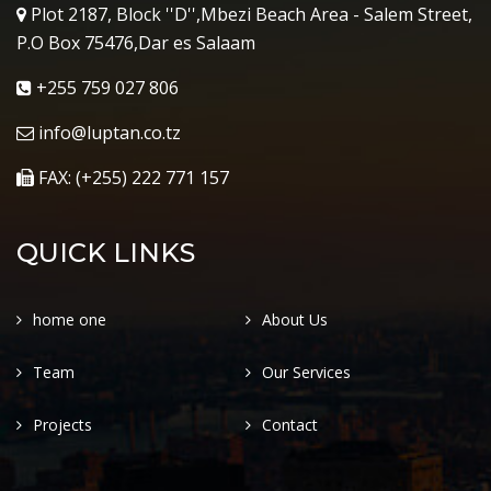
Plot 2187, Block ''D'',Mbezi Beach Area - Salem Street,
P.O Box 75476,Dar es Salaam
+255 759 027 806
info@luptan.co.tz
FAX: (+255) 222 771 157
QUICK LINKS
home one
About Us
Team
Our Services
Projects
Contact