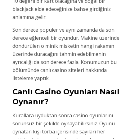
10 değerli bir kart olacağına ve doğal bir
blackjack elde edeceğinize bahse girdiğiniz
anlamına gelir.
Son derece popüler ve aynı zamanda da son
derece eğlenceli bir oyundur. Makine üzerinde
döndürülen o minik misketin hangi rakamın
üzerinde duracağını tahmin edebilmenin
ayrıcalığı da son derece fazla. Konumuzun bu
bölümünde canlı casino siteleri hakkında
listeleme yaptık.
Canlı Casino Oyunları Nasıl
Oynanır?
Kurallara uyduktan sonra casino oyunlarını
sorunsuz bir şekilde oynayabilirsiniz. Oyunu
oynatan kişi torba içerisinde sayıları her