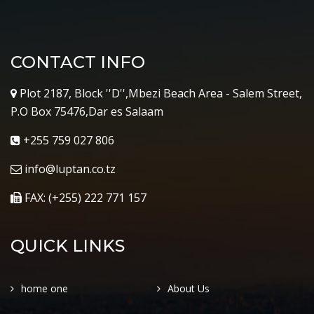
CONTACT INFO
Plot 2187, Block ''D'',Mbezi Beach Area - Salem Street,
P.O Box 75476,Dar es Salaam
+255 759 027 806
info@luptan.co.tz
FAX: (+255) 222 771 157
QUICK LINKS
home one
About Us