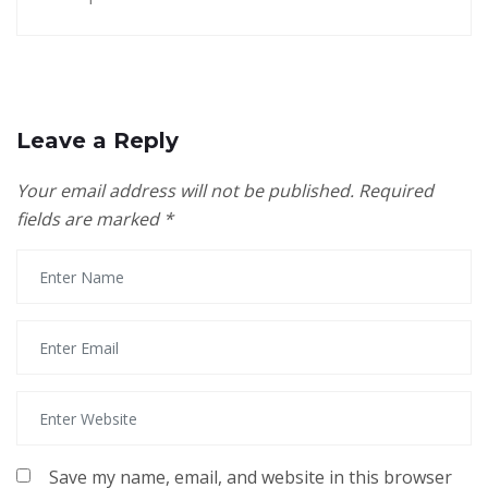
Leave a Reply
Your email address will not be published.
Required
fields are marked
*
Save my name, email, and website in this browser