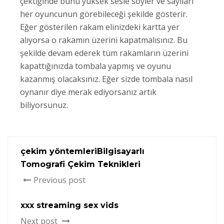
çektiğinde bunu yüksek sesle söyler ve sayıları
her oyuncunun görebileceği şekilde gösterir.
Eğer gösterilen rakam elinizdeki kartta yer
alıyorsa o rakamın üzerini kapatmalısınız. Bu
şekilde devam ederek tüm rakamların üzerini
kapattığınızda tombala yapmış ve oyunu
kazanmış olacaksınız. Eğer sizde tombala nasıl
oynanır diye merak ediyorsanız artık
biliyorsunuz.
çekim yöntemleriBilgisayarlı
Tomografi Çekim Teknikleri
Previous post
xxx streaming sex vids
Next post