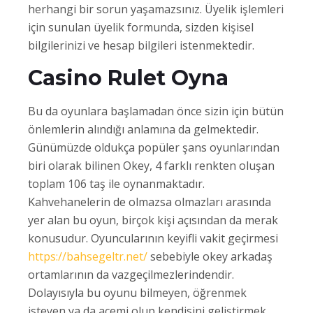
herhangi bir sorun yaşamazsınız. Üyelik işlemleri
için sunulan üyelik formunda, sizden kişisel
bilgilerinizi ve hesap bilgileri istenmektedir.
Casino Rulet Oyna
Bu da oyunlara başlamadan önce sizin için bütün
önlemlerin alındığı anlamına da gelmektedir.
Günümüzde oldukça popüler şans oyunlarından
biri olarak bilinen Okey, 4 farklı renkten oluşan
toplam 106 taş ile oynanmaktadır.
Kahvehanelerin de olmazsa olmazları arasında
yer alan bu oyun, birçok kişi açısından da merak
konusudur. Oyuncularının keyifli vakit geçirmesi
https://bahsegeltr.net/
sebebiyle okey arkadaş
ortamlarının da vazgeçilmezlerindendir.
Dolayısıyla bu oyunu bilmeyen, öğrenmek
isteyen ya da acemi olup kendisini geliştirmek